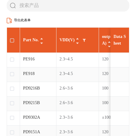
导出此表单
output current(m
Data S
Part No.
VDD(V)
A)
heet
PE916
2.3~4.5
120
PE918
2.3~4.5
120
PD9216B
2.6~3.6
100
PD9215B
2.6~3.6
100
PD9302A
2.3~3.6
±100/±130
PD9151A
2.3~3.6
120