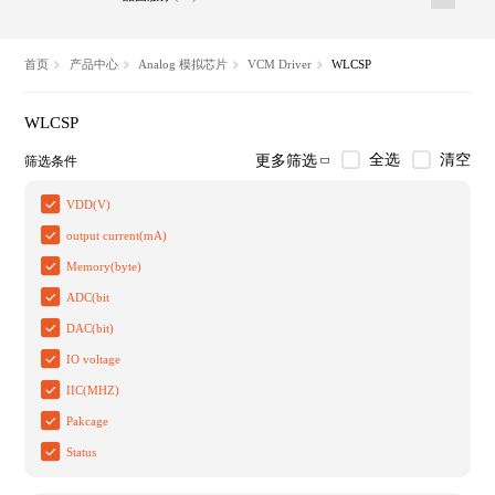
首页
产品中心
Analog 模拟芯片
VCM Driver
WLCSP
WLCSP
全选
清空
更多筛选
筛选条件
VDD(V)
output current(mA)
Memory(byte)
ADC(bit
DAC(bit)
IO voltage
IIC(MHZ)
Pakcage
Status