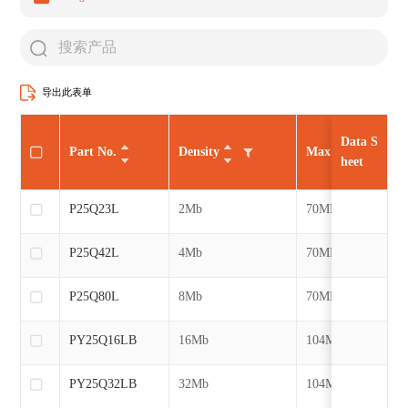
导出此表单
Data S
Part No.
Density
Max CLK
heet
P25Q23L
2Mb
70MHz
P25Q42L
4Mb
70MHz
P25Q80L
8Mb
70MHz
PY25Q16LB
16Mb
104MHz
PY25Q32LB
32Mb
104MHz