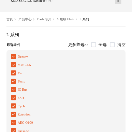
KGD SERVICE 晶圆服务
(46)
首页
产品中心
Flash 芯片
车规级 Flash
L 系列
L 系列
全选
清空
更多筛选
筛选条件
Density
Max CLK
Vcc
Temp
IO Bus
ESD
Cycle
Retention
AEC-Q100
Package