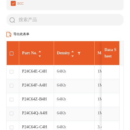
ECC
导出此表单
Data S
Part No.
Density
Max CLK
heet
P24C64E-C4H
64Kb
1MHz
P24C64F-A4H
64Kb
1MHz
P24C64Z-B4H
64Kb
1MHz
P24C64Q-A4H
64Kb
1MHz
P24C64G-C4H
64Kb
3.4MHz