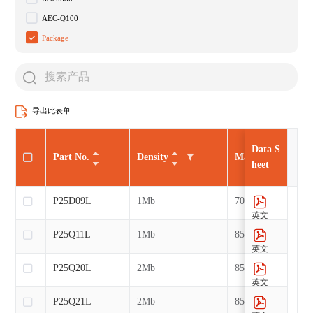
AEC-Q100
Package
导出此表单
Data S
Part No.
Density
Max CLK
heet
P25D09L
1Mb
70MHz
英文
P25Q11L
1Mb
85MHz
英文
P25Q20L
2Mb
85MHz
英文
P25Q21L
2Mb
85MHz